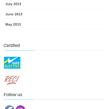
July 2013
June 2013
May 2013
Certified
Follow us