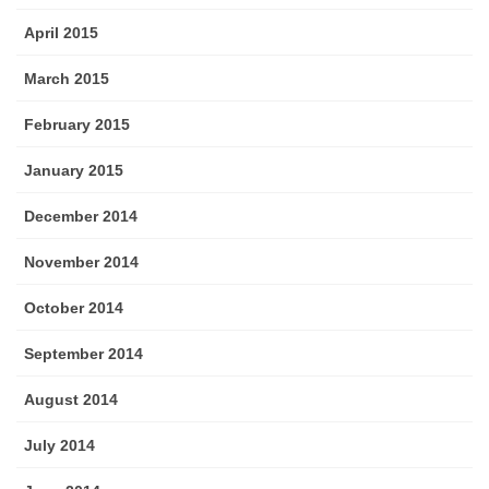
April 2015
March 2015
February 2015
January 2015
December 2014
November 2014
October 2014
September 2014
August 2014
July 2014