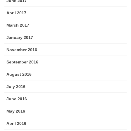
June 2017
April 2017
March 2017
January 2017
November 2016
September 2016
August 2016
July 2016
June 2016
May 2016
April 2016