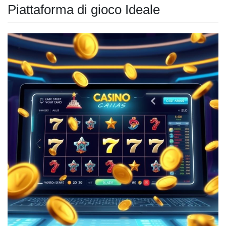
Piattaforma di gioco Ideale