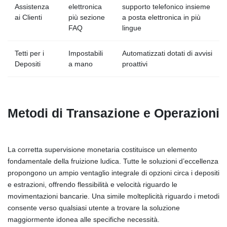
Assistenza
elettronica
supporto telefonico insieme
ai Clienti
più sezione
a posta elettronica in più
FAQ
lingue
Tetti per i
Impostabili
Automatizzati dotati di avvisi
Depositi
a mano
proattivi
Metodi di Transazione e Operazioni
La corretta supervisione monetaria costituisce un elemento
fondamentale della fruizione ludica. Tutte le soluzioni d’eccellenza
propongono un ampio ventaglio integrale di opzioni circa i depositi
e estrazioni, offrendo flessibilità e velocità riguardo le
movimentazioni bancarie. Una simile molteplicità riguardo i metodi
consente verso qualsiasi utente a trovare la soluzione
maggiormente idonea alle specifiche necessità.