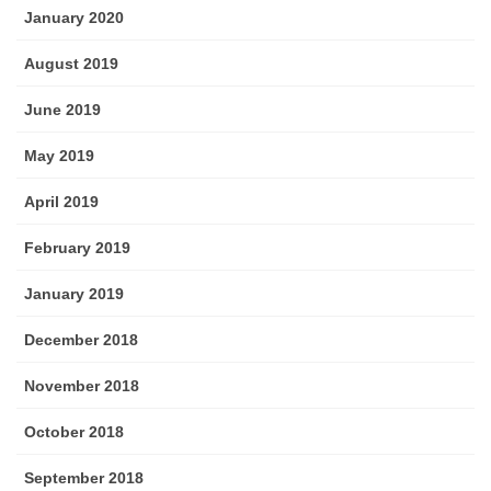
January 2020
August 2019
June 2019
May 2019
April 2019
February 2019
January 2019
December 2018
November 2018
October 2018
September 2018