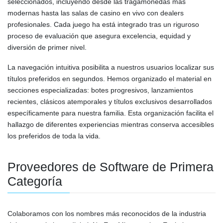
seleccionados, incluyendo desde las tragamonedas más
modernas hasta las salas de casino en vivo con dealers
profesionales. Cada juego ha está integrado tras un riguroso
proceso de evaluación que asegura excelencia, equidad y
diversión de primer nivel.
La navegación intuitiva posibilita a nuestros usuarios localizar sus
títulos preferidos en segundos. Hemos organizado el material en
secciones especializadas: botes progresivos, lanzamientos
recientes, clásicos atemporales y títulos exclusivos desarrollados
específicamente para nuestra familia. Esta organización facilita el
hallazgo de diferentes experiencias mientras conserva accesibles
los preferidos de toda la vida.
Proveedores de Software de Primera
Categoría
Colaboramos con los nombres más reconocidos de la industria