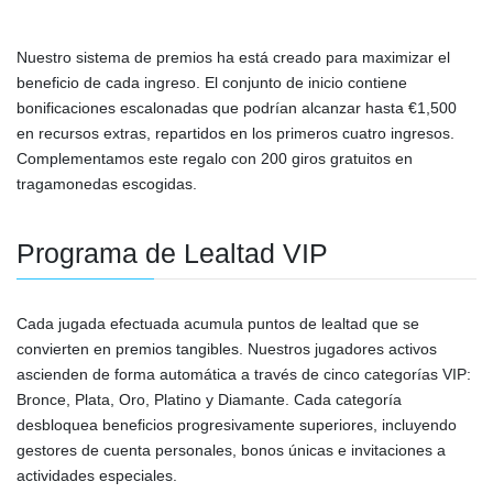
Nuestro sistema de premios ha está creado para maximizar el
beneficio de cada ingreso. El conjunto de inicio contiene
bonificaciones escalonadas que podrían alcanzar hasta €1,500
en recursos extras, repartidos en los primeros cuatro ingresos.
Complementamos este regalo con 200 giros gratuitos en
tragamonedas escogidas.
Programa de Lealtad VIP
Cada jugada efectuada acumula puntos de lealtad que se
convierten en premios tangibles. Nuestros jugadores activos
ascienden de forma automática a través de cinco categorías VIP:
Bronce, Plata, Oro, Platino y Diamante. Cada categoría
desbloquea beneficios progresivamente superiores, incluyendo
gestores de cuenta personales, bonos únicas e invitaciones a
actividades especiales.