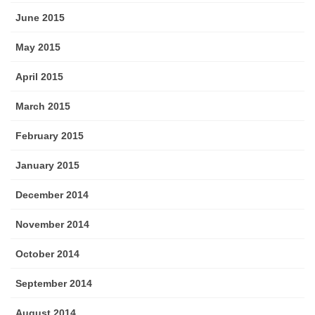
June 2015
May 2015
April 2015
March 2015
February 2015
January 2015
December 2014
November 2014
October 2014
September 2014
August 2014