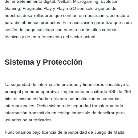
del entretenimiento digital. NetEnt, Microgaming, Evolution
Gaming, Pragmatic Play y Play’n GO son solo algunos de
nuestros desarrolladores que confían en nuestra infraestructura
para distribuir sus productos. Esta asociación garantiza que cada
sesión de juego satisfaga con nuestros más altos criterios
técnicos y de entretenimiento del sector actual.
Sistema y Protección
La seguridad de información privados y financieros constituye la
principal prioridad operativa. Implementamos cifrado SSL de 256
bits, el mismo estándar utilizado por instituciones bancarias
internacionales. Dicho sistema de seguridad transforma toda
información transmitida en código imposible de descifrar para
usuarios no autorizados.
Funcionamos bajo licencia de la Autoridad de Juego de Malta