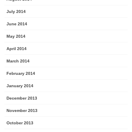
July 2014
June 2014
May 2014
April 2014
March 2014
February 2014
January 2014
December 2013
November 2013
October 2013