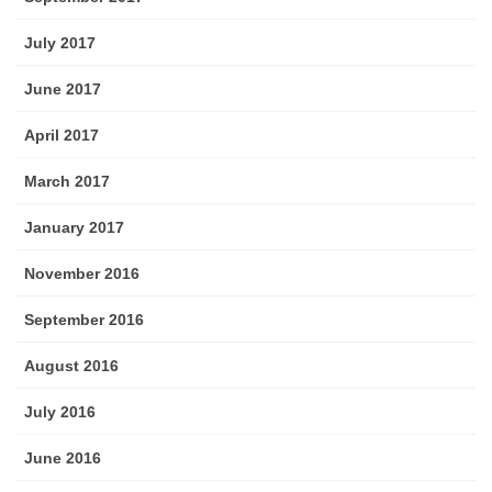
July 2017
June 2017
April 2017
March 2017
January 2017
November 2016
September 2016
August 2016
July 2016
June 2016