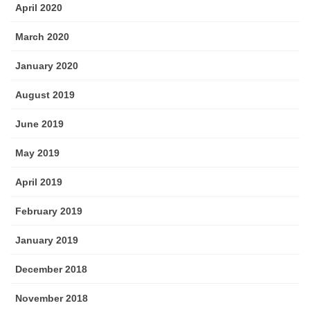
April 2020
March 2020
January 2020
August 2019
June 2019
May 2019
April 2019
February 2019
January 2019
December 2018
November 2018