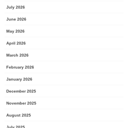
July 2026
June 2026
May 2026
April 2026
March 2026
February 2026
January 2026
December 2025
November 2025
August 2025
July 2025