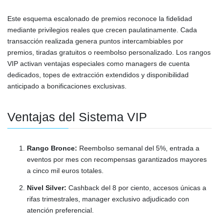
Este esquema escalonado de premios reconoce la fidelidad
mediante privilegios reales que crecen paulatinamente. Cada
transacción realizada genera puntos intercambiables por
premios, tiradas gratuitos o reembolso personalizado. Los rangos
VIP activan ventajas especiales como managers de cuenta
dedicados, topes de extracción extendidos y disponibilidad
anticipado a bonificaciones exclusivas.
Ventajas del Sistema VIP
Rango Bronce:
Reembolso semanal del 5%, entrada a
eventos por mes con recompensas garantizados mayores
a cinco mil euros totales.
Nivel Silver:
Cashback del 8 por ciento, accesos únicas a
rifas trimestrales, manager exclusivo adjudicado con
atención preferencial.