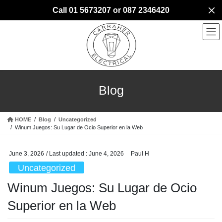
Skip
Skip
Call 01 5673207 or 087 2346420
to
to
the
the
content
Navigation
Blog
HOME
Blog
Uncategorized
Winum Juegos: Su Lugar de Ocio Superior en la Web
June 3, 2026
/ Last updated :
June 4, 2026
Paul H
Uncategorized
Winum Juegos: Su Lugar de Ocio
Superior en la Web