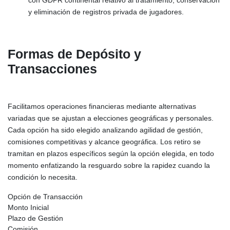
y eliminación de registros privada de jugadores.
Formas de Depósito y
Transacciones
Facilitamos operaciones financieras mediante alternativas
variadas que se ajustan a elecciones geográficas y personales.
Cada opción ha sido elegido analizando agilidad de gestión,
comisiones competitivas y alcance geográfica. Los retiro se
tramitan en plazos específicos según la opción elegida, en todo
momento enfatizando la resguardo sobre la rapidez cuando la
condición lo necesita.
Opción de Transacción
Monto Inicial
Plazo de Gestión
Comisión