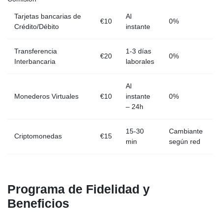
Tarjetas bancarias de
Al
€10
0%
Crédito/Débito
instante
Transferencia
1-3 días
€20
0%
Interbancaria
laborales
Al
Monederos Virtuales
€10
instante
0%
– 24h
15-30
Cambiante
Criptomonedas
€15
min
según red
Programa de Fidelidad y
Beneficios