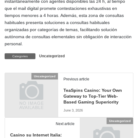
instantáneamente con agentes disponibles las 24 h, al tiempo
que el mail digital promete contestaciones exhaustivas en
tiempos menores a 4 horas. Además, esta zona de consultas
habituales presenta soluciones a consultas habituales
organizadas por categorías de temas, facilitando solución
autónoma de consultas elementales sin obligación de interacción
personal.
Uncategorized
Categories
Uncategorized
Previous article
TeaSpins Casino: Your Own
Gateway to Top-Tier Web-
Based Gaming Superiority
June 3, 2026
Uncategorized
Next article
Casino su Internet Italia: