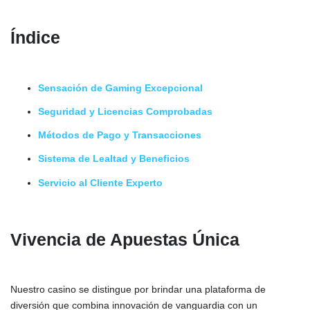
Índice
Sensación de Gaming Excepcional
Seguridad y Licencias Comprobadas
Métodos de Pago y Transacciones
Sistema de Lealtad y Beneficios
Servicio al Cliente Experto
Vivencia de Apuestas Única
Nuestro casino se distingue por brindar una plataforma de
diversión que combina innovación de vanguardia con un