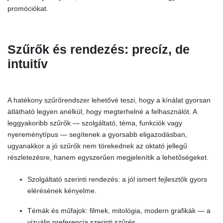
promóciókat.
Szűrők és rendezés: precíz, de
intuitív
A hatékony szűrőrendszer lehetővé teszi, hogy a kínálat gyorsan
átlátható legyen anélkül, hogy megterhelné a felhasználót. A
leggyakoribb szűrők — szolgáltató, téma, funkciók vagy
nyereménytípus — segítenek a gyorsabb eligazodásban,
ugyanakkor a jó szűrők nem törekednek az oktató jellegű
részletezésre, hanem egyszerűen megjelenítik a lehetőségeket.
Szolgáltató szerinti rendezés: a jól ismert fejlesztők gyors
elérésének kényelme.
Témák és műfajok: filmek, mitológia, modern grafikák — a
vizuális preferencia szerinti szűrés.