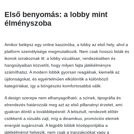
Első benyomás: a lobby mint
élményszoba
Amikor belépsz egy online kaszinóba, a lobby az első hely, ahol a
platform személyisége megmutatkozik. Nem csak hosszú listák és
ikonok sorakoznak itt: a lobby vizuálisan, rendezésében és
hangsúlyaiban közvetíti, hogy milyen fajta játékélményre
számíthatsz. A modern lobbik gyorsan reagálnak, kiemelik az
újdonságokat, és egyértelműen elkülönítik a különböző
kategóriákat, így a böngészés komfortosabbá válik.
A design szerepe nem elhanyagolható: a színek, tipográfia és
elrendezés határozzák meg azt az első pillanatnyi érzetet, ami
gyakran döntő a továbblépésnél. A letisztult, rendezett előtér
csökkenti a vizuális zajt, míg a dinamikus, promóciós elemek
energiát sugároznak. A legjobb lobbik középpontjába a
játékélményt helyezik, nem csak a tranzakciókat vagy a