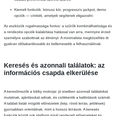
Kiemelt funkciók: bónusz kör, progresszív jackpot, demo
opciók — címkék, amelyek segítenek eligazodni.
Az eszközök rugalmassága fontos: a szűrők kombinálhatósága és
a rendezési opciók kialakítása hatással van arra, mennyire érzed
személyre szabottnak az élményt. A minimalista megközelítés itt
gyakran időtakarékosabb és kellemesebb a felhasználónak.
Keresés és azonnali találatok: az
információs csapda elkerülése
A keresőmezők a lobby motorjai: jó esetben azonnali találatokat
mutatnak, ajánlásokat adnak, és csökkentik a kattintások számát.
A találati listák mögötti előnézetek (kép, rövid leírás, jelölések)
gyorsabban orientálnak, mint a hosszú leírások. A keresés
funkciók között sok platform kínál rendezett előnézeteket és