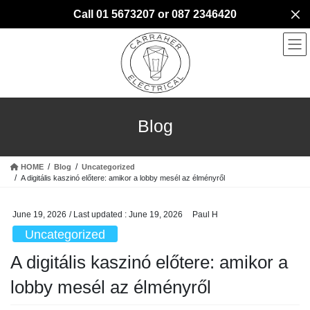
Skip
Skip
Call 01 5673207 or 087 2346420
to
to
the
the
content
Navigation
Blog
HOME
Blog
Uncategorized
A digitális kaszinó előtere: amikor a lobby mesél az élményről
June 19, 2026
/ Last updated :
June 19, 2026
Paul H
Uncategorized
A digitális kaszinó előtere: amikor a
lobby mesél az élményről