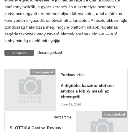
élmény egyik fő fejezete. A jól megtervezett előtér, a tömör, de
hatékony szűrők, a gyors keresés és a személyre szabható
kedvencek együtt teremtenek olyan környezetet, ahol a játékos
könnyedén eligazodik és élvezheti a kínálatot. A részletekben rejlő
gondosság határozza meg, hogy a platform inkább rugalmas
segédeszköznek vagy zavaró elemek sorának tűnik-e — a jó
lobby mindig az előbbit nyújtja.
Uncategorized
Categories
Uncategorized
Previous article
A digitális kaszinó előtere:
amikor a lobby mesél az
élményről
June 19, 2026
Uncategorized
Next article
SLOTTICA Casino Review: