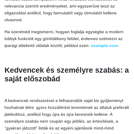
relevancia szerinti eredményeket, ami egyszerűvé teszi az
eligazodást anélkül, hogy bemutatót vagy útmutatót kellene
olvasnod.
Ha szeretnéd megismerni, hogyan foglalja egységbe a modern
lobbyk funkcióit egy gördülékeny felület, érdemes szétnézni az
iparági áttekintő oldalak között, például ezen:
example.com
.
Kedvencek és személyre szabás: a
saját előszobád
A kedvencek rendszerével a felhasználók saját kis gyűjteményt
hozhatnak létre: gyors hozzáférést teremtenek az általuk preferált
játékokhoz, anélkül hogy újra és újra keresniük kellene. A
személyre szabás nem csupán egy jelölés; az értesítések, a
“gyakran játszott” listák és az egyéni ajánlások mind-mind