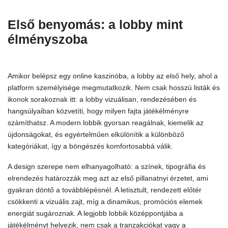
Első benyomás: a lobby mint
élményszoba
Amikor belépsz egy online kaszinóba, a lobby az első hely, ahol a
platform személyisége megmutatkozik. Nem csak hosszú listák és
ikonok sorakoznak itt: a lobby vizuálisan, rendezésében és
hangsúlyaiban közvetíti, hogy milyen fajta játékélményre
számíthatsz. A modern lobbik gyorsan reagálnak, kiemelik az
újdonságokat, és egyértelműen elkülönítik a különböző
kategóriákat, így a böngészés komfortosabbá válik.
A design szerepe nem elhanyagolható: a színek, tipográfia és
elrendezés határozzák meg azt az első pillanatnyi érzetet, ami
gyakran döntő a továbblépésnél. A letisztult, rendezett előtér
csökkenti a vizuális zajt, míg a dinamikus, promóciós elemek
energiát sugároznak. A legjobb lobbik középpontjába a
játékélményt helyezik, nem csak a tranzakciókat vagy a