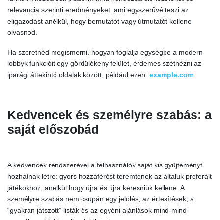
relevancia szerinti eredményeket, ami egyszerűvé teszi az
eligazodást anélkül, hogy bemutatót vagy útmutatót kellene
olvasnod.
Ha szeretnéd megismerni, hogyan foglalja egységbe a modern
lobbyk funkcióit egy gördülékeny felület, érdemes szétnézni az
iparági áttekintő oldalak között, például ezen:
example.com
.
Kedvencek és személyre szabás: a
saját előszobád
A kedvencek rendszerével a felhasználók saját kis gyűjteményt
hozhatnak létre: gyors hozzáférést teremtenek az általuk preferált
játékokhoz, anélkül hogy újra és újra keresniük kellene. A
személyre szabás nem csupán egy jelölés; az értesítések, a
“gyakran játszott” listák és az egyéni ajánlások mind-mind