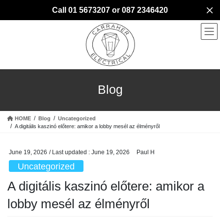
Skip
Skip
Call 01 5673207 or 087 2346420
to
to
the
the
content
Navigation
Blog
HOME
Blog
Uncategorized
A digitális kaszinó előtere: amikor a lobby mesél az élményről
June 19, 2026
/ Last updated :
June 19, 2026
Paul H
Uncategorized
A digitális kaszinó előtere: amikor a
lobby mesél az élményről