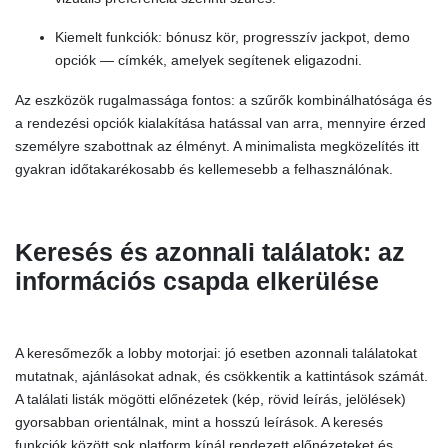
Kiemelt funkciók: bónusz kör, progresszív jackpot, demo
opciók — címkék, amelyek segítenek eligazodni.
Az eszközök rugalmassága fontos: a szűrők kombinálhatósága és
a rendezési opciók kialakítása hatással van arra, mennyire érzed
személyre szabottnak az élményt. A minimalista megközelítés itt
gyakran időtakarékosabb és kellemesebb a felhasználónak.
Keresés és azonnali találatok: az
információs csapda elkerülése
A keresőmezők a lobby motorjai: jó esetben azonnali találatokat
mutatnak, ajánlásokat adnak, és csökkentik a kattintások számát.
A találati listák mögötti előnézetek (kép, rövid leírás, jelölések)
gyorsabban orientálnak, mint a hosszú leírások. A keresés
funkciók között sok platform kínál rendezett előnézeteket és