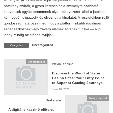
élmény egyik fő fejezete. A jól megtervezett előtér, a tömör, de
hatékony szűrők, a gyors keresés és a személyre szabható
kedvencek együtt teremtenek olyan környezetet, ahol a játékos
könnyedén eligazodik és élvezheti a kínálatot. A részletekben rejlő
gondosság határozza meg, hogy a platform inkább rugalmas
segédeszköznek vagy zavaró elemek sorának tűnik-e — a jó
lobby mindig az előbbit nyújtja.
Uncategorized
Categories
Uncategorized
Previous article
Discover the World of Sister
Casino Sites: Your Entry Point
to Superior Gaming Journeys
June 18, 2026
Uncategorized
Next article
A digitális kaszinó előtere: