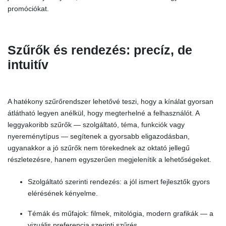
promóciókat.
Szűrők és rendezés: precíz, de
intuitív
A hatékony szűrőrendszer lehetővé teszi, hogy a kínálat gyorsan
átlátható legyen anélkül, hogy megterhelné a felhasználót. A
leggyakoribb szűrők — szolgáltató, téma, funkciók vagy
nyereménytípus — segítenek a gyorsabb eligazodásban,
ugyanakkor a jó szűrők nem törekednek az oktató jellegű
részletezésre, hanem egyszerűen megjelenítik a lehetőségeket.
Szolgáltató szerinti rendezés: a jól ismert fejlesztők gyors
elérésének kényelme.
Témák és műfajok: filmek, mitológia, modern grafikák — a
vizuális preferencia szerinti szűrés.